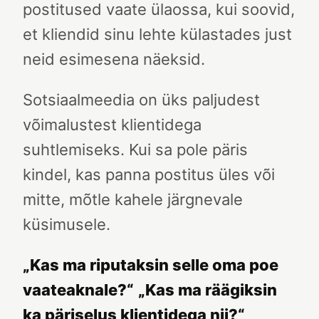
postitused vaate ülaossa, kui soovid,
et kliendid sinu lehte külastades just
neid esimesena näeksid.
Sotsiaalmeedia on üks paljudest
võimalustest klientidega
suhtlemiseks. Kui sa pole päris
kindel, kas panna postitus üles või
mitte, mõtle kahele järgnevale
küsimusele.
„Kas ma riputaksin selle oma poe
vaateaknale?“
„Kas ma räägiksin
ka päriselus klientidega nii?“