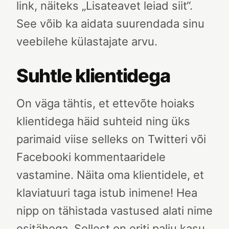
link, näiteks „Lisateavet leiad siit“.
See võib ka aidata suurendada sinu
veebilehe külastajate arvu.
Suhtle klientidega
On väga tähtis, et ettevõte hoiaks
klientidega häid suhteid ning üks
parimaid viise selleks on Twitteri või
Facebooki kommentaaridele
vastamine. Näita oma klientidele, et
klaviatuuri taga istub inimene! Hea
nipp on tähistada vastused alati nime
esitähega. Sellest on eriti palju kasu