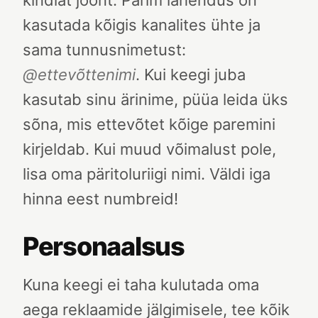
kindlat joont. Parim lahendus on
kasutada kõigis kanalites ühte ja
sama tunnusnimetust:
@ettevõttenimi
. Kui keegi juba
kasutab sinu ärinime, püüa leida üks
sõna, mis ettevõtet kõige paremini
kirjeldab. Kui muud võimalust pole,
lisa oma päritoluriigi nimi. Väldi iga
hinna eest numbreid!
Personaalsus
Kuna keegi ei taha kulutada oma
aega reklaamide jälgimisele, tee kõik