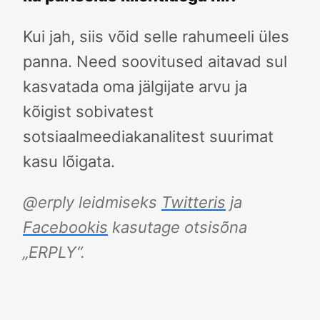
Kui jah, siis võid selle rahumeeli üles
panna. Need soovitused aitavad sul
kasvatada oma jälgijate arvu ja
kõigist sobivatest
sotsiaalmeediakanalitest suurimat
kasu lõigata.
@erply leidmiseks
Twitteris
ja
Facebookis
kasutage otsisõna
„ERPLY“.