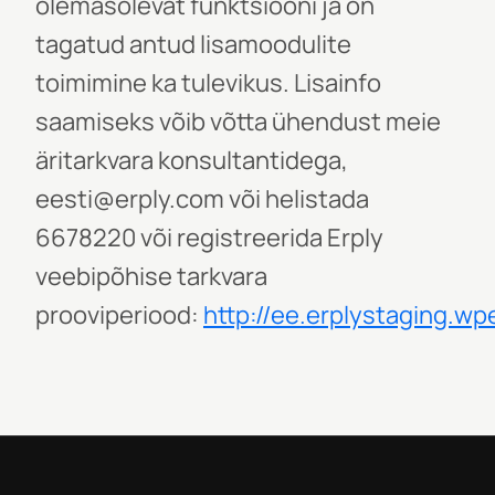
olemasolevat funktsiooni ja on
tagatud antud lisamoodulite
toimimine ka tulevikus. Lisainfo
saamiseks võib võtta ühendust meie
äritarkvara konsultantidega,
eesti@erply.com või helistada
6678220 või registreerida Erply
veebipõhise tarkvara
prooviperiood:
http://ee.erplystaging.