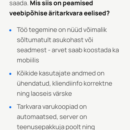
saada.
Mis siis on peamised
veebipõhise äritarkvara eelised?
Töö tegemine on nüüd võimalik
sõltumatult asukohast või
seadmest - arvet saab koostada ka
mobiilis
Kõikide kasutajate andmed on
ühendatud, kliendiinfo korrektne
ning laoseis värske
Tarkvara varukoopiad on
automaatsed, server on
teenusepakkuja poolt ning