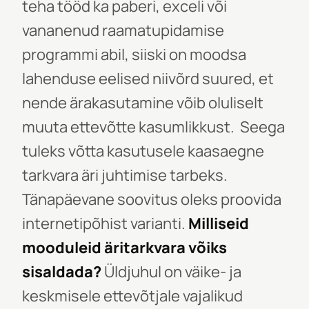
teha tööd ka paberi, exceli või
vananenud raamatupidamise
programmi abil, siiski on moodsa
lahenduse eelised niivõrd suured, et
nende ärakasutamine võib oluliselt
muuta ettevõtte kasumlikkust. Seega
tuleks võtta kasutusele kaasaegne
tarkvara äri juhtimise tarbeks.
Tänapäevane soovitus oleks proovida
internetipõhist varianti.
Milliseid
mooduleid äritarkvara võiks
sisaldada?
Üldjuhul on väike- ja
keskmisele ettevõtjale vajalikud