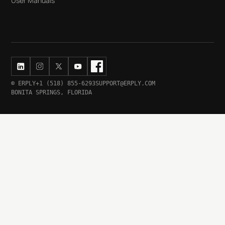
User Manuals
© ERPLY
+1 (518) 855-6293
SUPPORT@ERPLY.COM
BONITA SPRINGS, FLORIDA