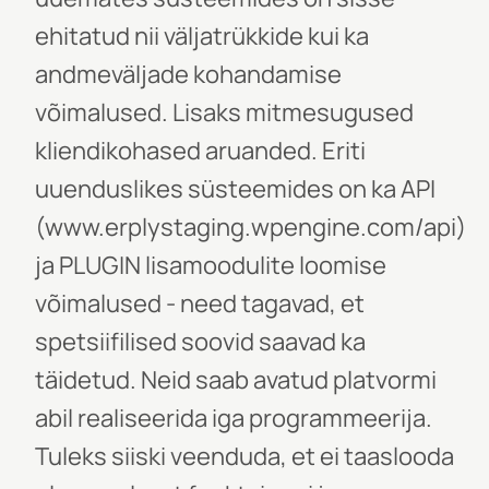
ehitatud nii väljatrükkide kui ka
andmeväljade kohandamise
võimalused. Lisaks mitmesugused
kliendikohased aruanded. Eriti
uuenduslikes süsteemides on ka API
(www.erplystaging.wpengine.com/api)
ja PLUGIN lisamoodulite loomise
võimalused - need tagavad, et
spetsiifilised soovid saavad ka
täidetud. Neid saab avatud platvormi
abil realiseerida iga programmeerija.
Tuleks siiski veenduda, et ei taaslooda