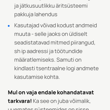
ja jätkusuutlikku äritsüsteemi
pakkuja lahendus
Kasutajad võivad kodust andmeid
muuta - selle jaoks on üldiselt
seadistatavad mitmed piirangud,
sh ip aadressi ja töötundide
määratlemiseks. Samuti on
kindlasti tsentraalne logi andmete
kasutamise kohta.
Mul on vaja endale kohandatavat
tarkvara!
Ka see on juba võimalik,
uuemates süsteemides on sisse