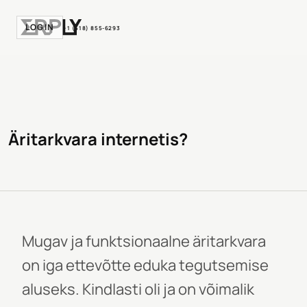
LOGIN
+1 (518) 855-6293
Äritarkvara internetis?
Mugav ja funktsionaalne äritarkvara
on iga ettevõtte eduka tegutsemise
aluseks. Kindlasti oli ja on võimalik