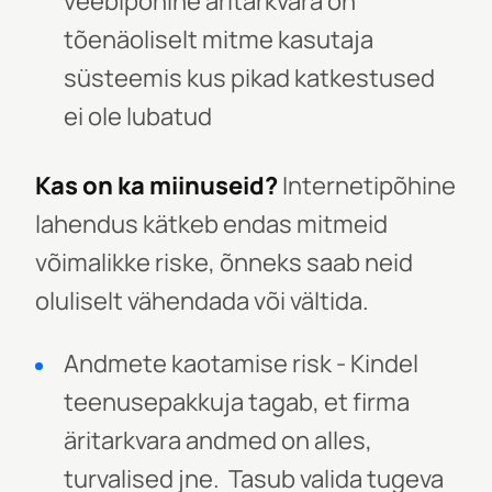
veebipõhine äritarkvara on
tõenäoliselt mitme kasutaja
süsteemis kus pikad katkestused
ei ole lubatud
Kas on ka miinuseid?
Internetipõhine
lahendus kätkeb endas mitmeid
võimalikke riske, õnneks saab neid
oluliselt vähendada või vältida.
Andmete kaotamise risk - Kindel
teenusepakkuja tagab, et firma
äritarkvara andmed on alles,
turvalised jne. Tasub valida tugeva