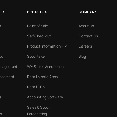
PLY
PRODUCTS
COMPANY
s
Point of Sale
About Us
Self Checkout
Contact Us
Product Information PIM
Careers
ud
Stocktake
Blog
Management
WMS - for Warehouses
nagement
Retail Mobile Apps
Retail CRM
s
Accounting Software
Sales & Stock
n
Forecasting