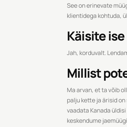
See on erinevate müügi
klientidega kohtuda, ül
Käisite i
Jah, korduvalt. Lenda
Millist pot
Ma arvan, et ta võib o
palju kette ja ärisid o
vaadata Kanada üldisi 
keskendume jaemüügiket