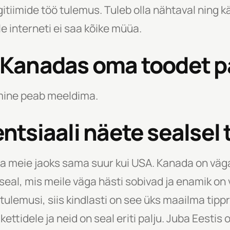
tiimide töö tulemus. Tuleb olla nähtaval ning kä
e interneti ei saa kõike müüa.
se Kanadas oma toodet
mine peab meeldima.
entsiaali näete sealsel 
lla meie jaoks sama suur kui USA. Kanada on väga 
n seal, mis meile väga hästi sobivad ja enamik on
tulemusi, siis kindlasti on see üks maailma tipp
tidele ja neid on seal eriti palju. Juba Eestis o