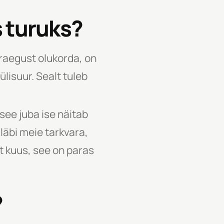
s turuks?
praegust olukorda, on
lisuur. Sealt tuleb
 see juba ise näitab
läbi meie tarkvara,
gut kuus, see on paras
?