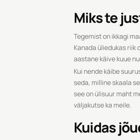
Miks te ju
Tegemist on ikkagi maa
Kanada üliedukas riik 
aastane käive kuue nu
Kui nende käibe suurus 
seda, milline skaala s
see on ülisuur maht mei
väljakutse ka meile.
Kuidas jõu