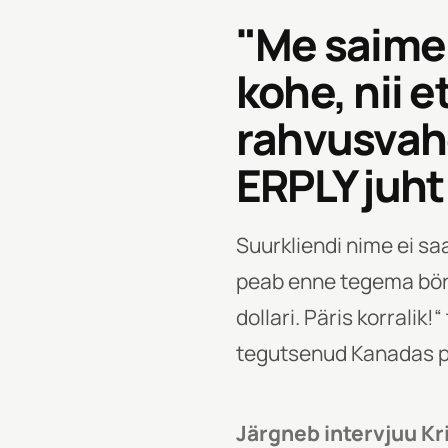
"Me saime 
kohe, nii e
rahvusvahe
ERPLY juht
Suurkliendi nime ei sa
peab enne tegema börsi
dollari. Päris korralik!
tegutsenud Kanadas po
Järgneb intervjuu Kr