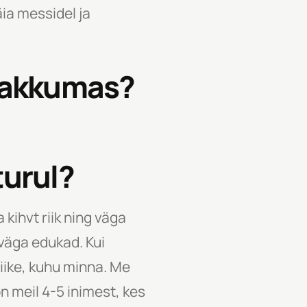
ia messidel ja
 pakkumas?
turul?
kihvt riik ning väga
 väga edukad. Kui
riike, kuhu minna. Me
n meil 4-5 inimest, kes