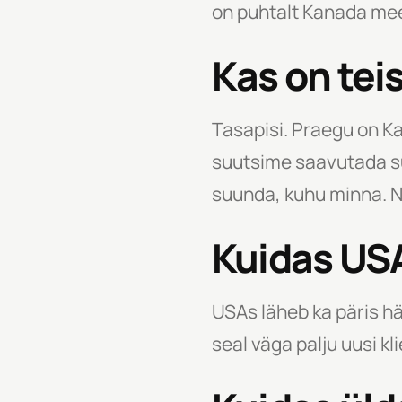
on puhtalt Kanada mee
Kas on tei
Tasapisi. Praegu on K
suutsime saavutada suu
suunda, kuhu minna. Na
Kuidas US
USAs läheb ka päris h
seal väga palju uusi kli