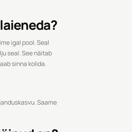
s laieneda?
me igal pool. Seal
ju seal. See näitab
aab sinna kolida.
majanduskasvu. Saame