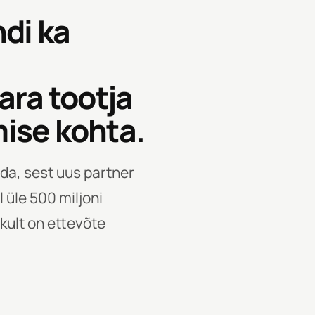
di ka
ara tootja
ise kohta.
ada, sest uus partner
 üle 500 miljoni
likult on ettevõte