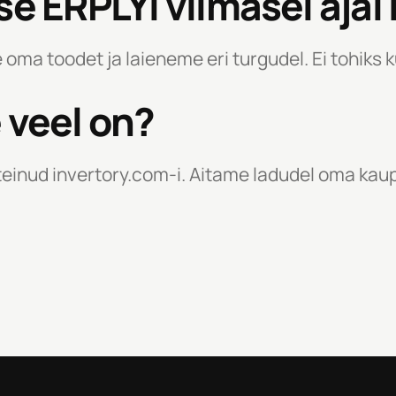
se ERPLYl viimasel ajal
oma toodet ja laieneme eri turgudel. Ei tohiks ku
 veel on?
einud invertory.com-i. Aitame ladudel oma kaupa 