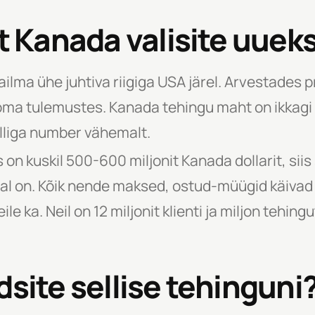
st Kanada valisite uuek
ilma ühe juhtiva riigiga USA järel. Arvestades 
oma tulemustes. Kanada tehingu maht on ikkagi ü
lliga number vähemalt.
on kuskil 500-600 miljonit Kanada dollarit, siis
eal on. Kõik nende maksed, ostud-müügid käivad 
le ka. Neil on 12 miljonit klienti ja miljon tehin
dsite sellise tehinguni