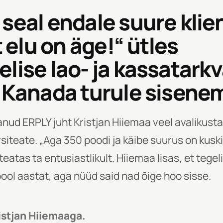
seal endale suure klien
t elu on äge!“ ütles
lise lao- ja kassatarkv
 Kanada turule sisenem
anud ERPLY juht Kristjan Hiiemaa veel avalikust
teate. „Aga 350 poodi ja käibe suurus on kuskil
“ teatas ta entusiastlikult. Hiiemaa lisas, et tege
ol aastat, aga nüüd said nad õige hoo sisse.
istjan Hiiemaaga.