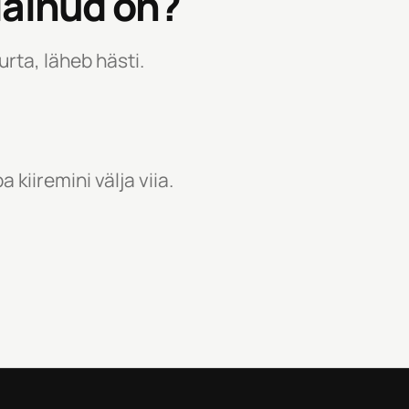
 läinud on?
rta, läheb hästi.
kiiremini välja viia.