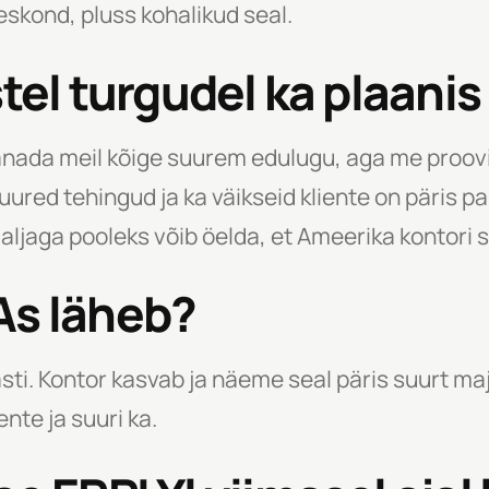
skond, pluss kohalikud seal.
stel turgudel ka plaani
anada meil kõige suurem edulugu, aga me proovi
red tehingud ja ka väikseid kliente on päris pal
ljaga pooleks võib öelda, et Ameerika kontori s
As läheb?
ästi. Kontor kasvab ja näeme seal päris suurt 
ente ja suuri ka.