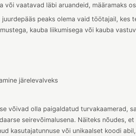
ga või vaatavad läbi aruandeid, määramaks os
:
juurdepääs peaks olema vaid töötajail, kes 
limustega, kauba liikumisega või kauba vastu
amine järelevalveks
usse võivad olla paigaldatud turvakaamerad, 
aarse seirevõimalusena. Näiteks nõudes, et 
ud kasutajatunnuse või unikaalset koodi abil