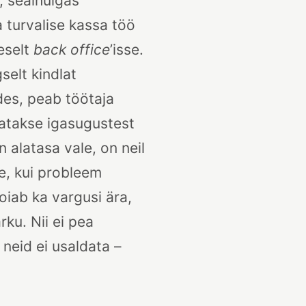
, sealhulgas
 turvalise kassa töö
heselt
back office
’isse.
selt kindlat
des, peab töötaja
tatakse igasugustest
 alatasa vale, on neil
e, kui probleem
oiab ka vargusi ära,
ku. Nii ei pea
neid ei usaldata –