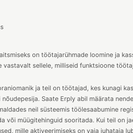
äs
kaitsmiseks on töötajarühmade loomine ja ka
 vastavalt sellele, milliseid funktsioone tööt
oraniomanik ja teil on töötajad, kes kunagi ka
i nõudepesija. Saate Erply abil määrata nend
maldades neil süsteemis töölesaabumine regis
da või müügitehinguid sooritada. Kui teil on 
ed, mille aktiveerimiseks on vaja juhataja lu