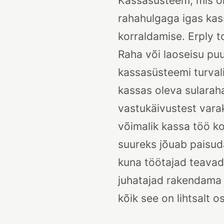
Kassasüsteem, mis on 
rahahulgaga igas kass
korraldamise. Erply t
Raha või laoseisu pu
kassasüsteemi turval
kassas oleva sularaha
vastukäivustest varak
võimalik kassa töö k
suureks jõuab paisud
kuna töötajad teavad,
juhatajad rakendama 
kõik see on lihtsalt 