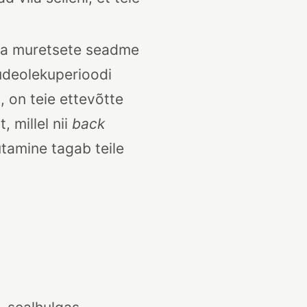
aga muretsete seadme
õudeolekuperioodi
, on teie ettevõtte
 millel nii
back
tamine tagab teile
.