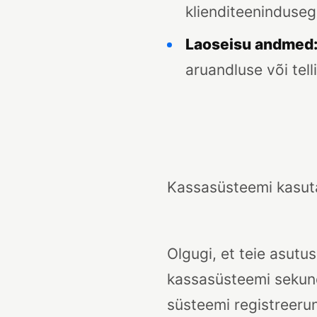
klienditeeninduse
Laoseisu andmed
aruandluse või tel
Kassasüsteemi kasut
Olgugi, et teie asut
kassasüsteemi sekund
süsteemi registreerun