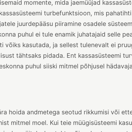
ulisemaid momente, mida jaemüüjad kassasüst
assasüsteemi turbefunktsioon, mis pahatihti
jatele juurdepääsu piiramine osadele süsteem
na puhul ei tule enamik juhatajaid selle peal
i võiks kasutada, ja sellest tulenevalt ei pruu
lisust tähtsaks pidada. Ent kassasüsteemi turv
konna puhul siiski mitmel põhjusel hädavaja
ra hoida andmetega seotud rikkumisi või et
ist mitmel moel. Kui teie müügisüsteemi kas