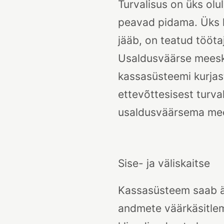
Turvalisus on üks ol
peavad pidama. Üks k
jääb, on teatud tööta
Usaldusväärse meeskon
kassasüsteemi kurjast
ettevõttesisest turva
usaldusväärsema mees
Sise- ja väliskaitse
Kassasüsteem saab ä
andmete väärkäsitlem