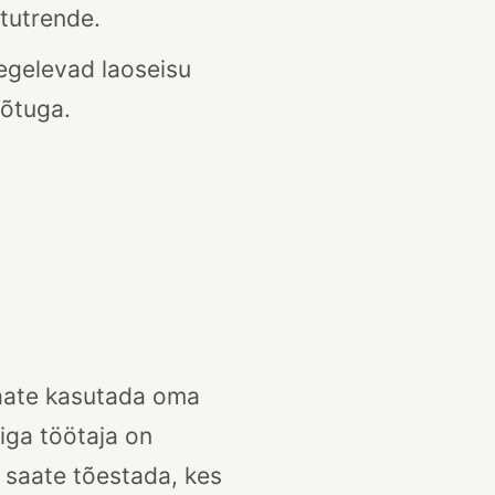
tutrende.
tegelevad laoseisu
võtuga.
saate kasutada oma
iga töötaja on
, saate tõestada, kes