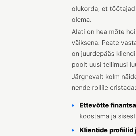
olukorda, et töötajad 
olema.
Alati on hea mõte hoid
väiksena. Peate vast
on juurdepääs kliendi
poolt uusi tellimusi l
Järgnevalt kolm näide
nende rollile eristada
Ettevõtte finant
koostama ja sisesta
Klientide profiili