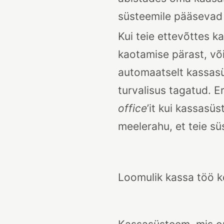
süsteemile pääsevad l
Kui teie ettevõttes 
kaotamise pärast, või
automaatselt kassasüs
turvalisus tagatud. E
office
’it kui kassas
meelerahu, et teie sü
Loomulik kassa töö k