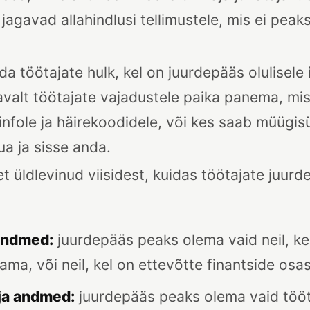
jagavad allahindlusi tellimustele, mis ei peak
a töötajate hulk, kel on juurdepääs olulisele i
avalt töötajate vajadustele paika panema, mis
infole ja häirekoodidele, või kes saab müügi
uua ja sisse anda.
t üldlevinud viisidest, kuidas töötajate juur
:
sandmed:
juurdepääs peaks olema vaid neil, k
ma, või neil, kel on ettevõtte finantside osas
d ja andmed:
juurdepääs peaks olema vaid tööta