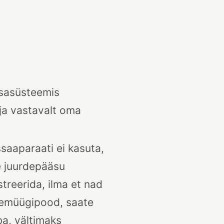
ssasüsteemis
aja vastavalt oma
ssaaparaati ei kasuta,
e juurdepääsu
treerida, ilma et nad
jaemüügipood, saate
ba, vältimaks