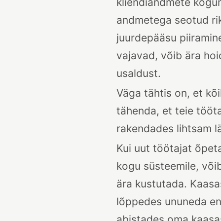
kliendiandmete kogum
andmetega seotud rik
juurdepääsu piiramine
vajavad, võib ära hoi
usaldust.
Väga tähtis on, et kõ
tähenda, et teie töö
rakendades lihtsam lä
Kui uut töötajat õpe
kogu süsteemile, võ
ära kustutada. Kaasa
lõppedes ununeda end 
abistades oma kaasas