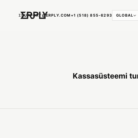
Ʃ
SUPPORT@ERPLY.COM
+1 (518) 855-6293
GLOBAL
Kassasüsteemi tur