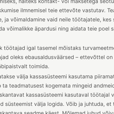
iseks, näiteks kontakt- või maksetega seotu
kumise ilmnemisel teie ettevõte vastutav. T
, ja võimaldamine vaid neile töötajatele, ke
da võimalikke äpardusi ning aidata teie poel sä
ik töötajad igal tasemel mõistaks turvameetme
tajad oleks ebausaldusväärsed – ettevõttel o
bipaistvalt toimida.
tatakse välja kassasüsteemi kasutama piiram
ib ta teadmatusest kogemata mingeid andmei
skantavat kassasüsteemi kasutaval töötajal 
süsteemist välja logida. Võib ja juhtuda, et 
kantava seadme käest. Mõlemad juhud võivad v