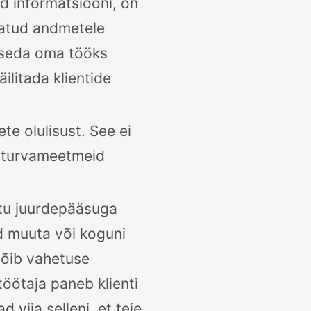
d informatsiooni, on
eatud andmetele
s seda oma tööks
ilitada klientide
te olulisust. See ei
n turvameetmeid
atu juurdepääsuga
d muuta või koguni
võib vahetuse
töötaja paneb klienti
iia selleni, et teie