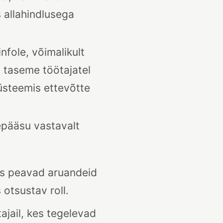
s allahindlusega
nfole, võimalikult
 taseme töötajatel
süsteemis ettevõtte
depääsu vastavalt
es peavad aruandeid
 otsustav roll.
jail, kes tegelevad