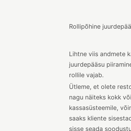
Rollipõhine juurdepä
Lihtne viis andmete 
juurdepääsu piiramine
rollile vajab.
Ütleme, et olete rest
nagu näiteks kokk võ
kassasüsteemile, või
saaks kliente sisesta
sisse seada soodustus