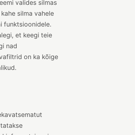
eemi valides silmas
 kahe silma vahele
i funktsioonidele.
egi, et keegi teie
gi nad
afiltrid on ka kõige
likud.
tekavatsematut
utatakse