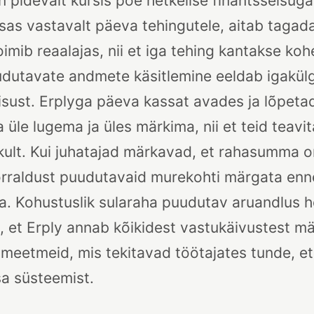
pidevalt kursis poe hetkelise finantsseisuga
as vastavalt päeva tehingutele, aitab tagada
oimib reaalajas, nii et iga tehing kantakse ko
udutavate andmete käsitlemine eeldab igakülg
isust. Erplyga päeva kassat avades ja lõpeta
 üle lugema ja üles märkima, nii et teid teavi
ult. Kui juhatajad märkavad, et rahasumma on
orraldust puudutavaid murekohti märgata enn
a. Kohustuslik sularaha puudutav aruandlus h
 et Erply annab kõikidest vastukäivustest mär
meetmeid, mis tekitavad töötajates tunde, et 
osa süsteemist.