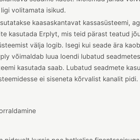
igi volitamata isikud.
kasutatakse kaasaskantavat kassasüsteemi, 
te kasutada Erplyt, mis teid pärast teatud j
teemist välja logib. Isegi kui seade ära kaob
rply võimaldab luua loendi lubatud seadmetest,
üsteemi kasutada saab. Lubatud seadmete kasu
steemidesse ei siseneta kõrvalist kanalit pidi
orraldamine