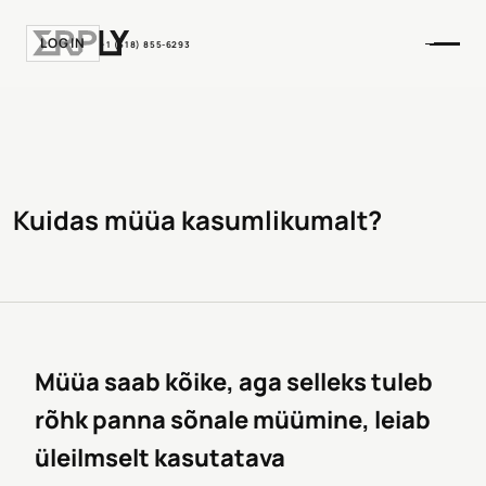
LOGIN
+1 (518) 855-6293
Kuidas müüa kasumlikumalt?
Müüa saab kõike, aga selleks tuleb
rõhk panna sõnale müümine, leiab
üleilmselt kasutatava