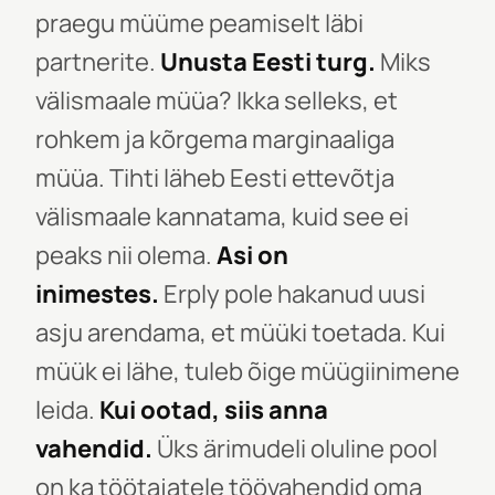
praegu müüme peamiselt läbi
partnerite.
Unusta Eesti turg.
Miks
välismaale müüa? Ikka selleks, et
rohkem ja kõrgema marginaaliga
müüa. Tihti läheb Eesti ettevõtja
välismaale kannatama, kuid see ei
peaks nii olema.
Asi on
inimestes.
Erply pole hakanud uusi
asju arendama, et müüki toetada. Kui
müük ei lähe, tuleb õige müügiinimene
leida.
Kui ootad, siis anna
vahendid.
Üks ärimudeli oluline pool
on ka töötajatele töövahendid oma