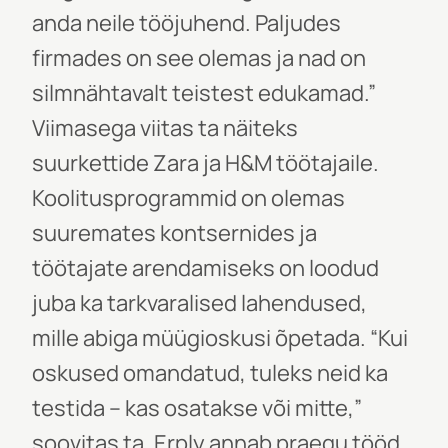
anda neile tööjuhend. Paljudes
firmades on see olemas ja nad on
silmnähtavalt teistest edukamad.”
Viimasega viitas ta näiteks
suurkettide Zara ja H&M töötajaile.
Koolitusprogrammid on olemas
suuremates kontsernides ja
töötajate arendamiseks on loodud
juba ka tarkvaralised lahendused,
mille abiga müügioskusi õpetada. “Kui
oskused omandatud, tuleks neid ka
testida – kas osatakse või mitte,”
soovitas ta. Erply annab praegu tööd