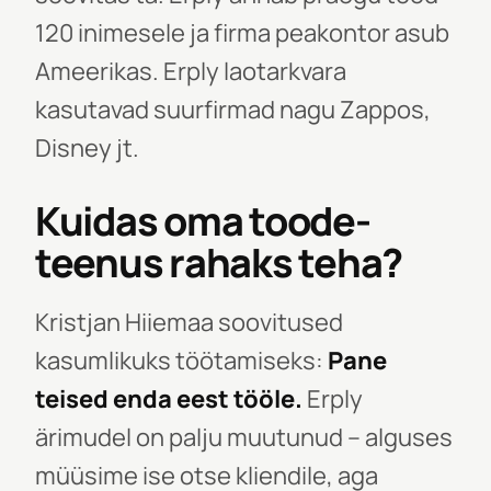
120 inimesele ja firma peakontor asub
Ameerikas. Erply laotarkvara
kasutavad suurfirmad nagu Zappos,
Disney jt.
Kuidas oma toode-
teenus rahaks teha?
Kristjan Hiiemaa soovitused
kasumlikuks töötamiseks:
Pane
teised enda eest tööle.
Erply
ärimudel on palju muutunud – alguses
müüsime ise otse kliendile, aga