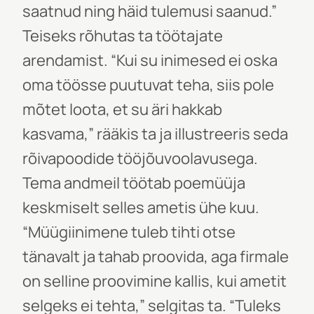
saatnud ning häid tulemusi saanud.”
Teiseks rõhutas ta töötajate
arendamist. “Kui su inimesed ei oska
oma töösse puutuvat teha, siis pole
mõtet loota, et su äri hakkab
kasvama,” rääkis ta ja illustreeris seda
rõivapoodide tööjõuvoolavusega.
Tema andmeil töötab poemüüja
keskmiselt selles ametis ühe kuu.
“Müügiinimene tuleb tihti otse
tänavalt ja tahab proovida, aga firmale
on selline proovimine kallis, kui ametit
selgeks ei tehta,” selgitas ta. “Tuleks