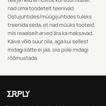
tea ja neid ei huvita, kui suurt katet
nad oma toodetelt teenivad.
Ostujuhtides/müügijuhtides tuleks
treenida seda, et nad müüks tooteid,
mis reaalselt arved ära ka maksavad.
Käive võib suur olla, aga kui sellest
midagi kätte ei jää, siis pole midagi
rõõmustada.