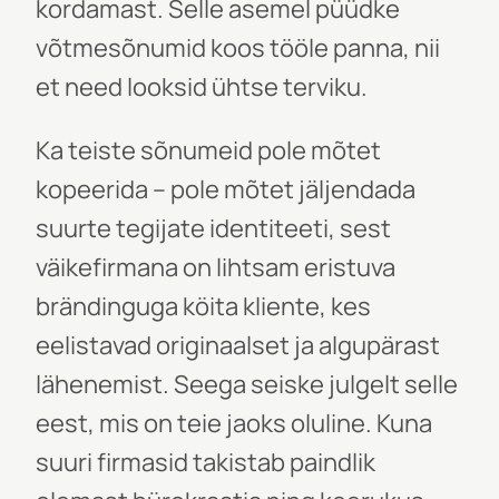
kordamast. Selle asemel püüdke
võtmesõnumid koos tööle panna, nii
et need looksid ühtse terviku.
Ka teiste sõnumeid pole mõtet
kopeerida – pole mõtet jäljendada
suurte tegijate identiteeti, sest
väikefirmana on lihtsam eristuva
brändinguga köita kliente, kes
eelistavad originaalset ja algupärast
lähenemist. Seega seiske julgelt selle
eest, mis on teie jaoks oluline. Kuna
suuri firmasid takistab paindlik