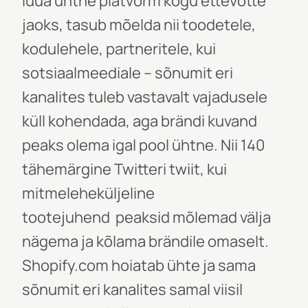
luua ühtne platvorm kogu ettevõtte
jaoks, tasub mõelda nii toodetele,
kodulehele, partneritele, kui
sotsiaalmeediale – sõnumit eri
kanalites tuleb vastavalt vajadusele
küll kohendada, aga brändi kuvand
peaks olema igal pool ühtne. Nii 140
tähemärgine Twitteri twiit, kui
mitmeleheküljeline
tootejuhend
peaksid mõlemad välja
nägema ja kõlama brändile omaselt.
Shopify.com hoiatab ühte ja sama
sõnumit eri kanalites samal viisil