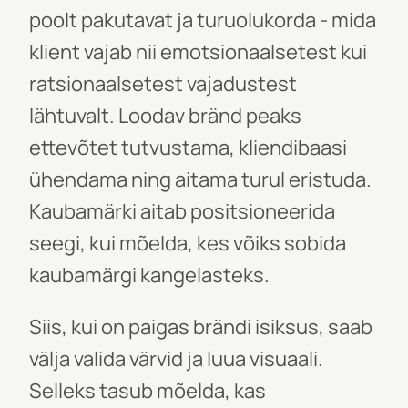
poolt pakutavat ja turuolukorda - mida
klient vajab nii emotsionaalsetest kui
ratsionaalsetest vajadustest
lähtuvalt. Loodav bränd peaks
ettevõtet tutvustama, kliendibaasi
ühendama ning aitama turul eristuda.
Kaubamärki aitab positsioneerida
seegi, kui mõelda, kes võiks sobida
kaubamärgi kangelasteks.
Siis, kui on paigas brändi isiksus, saab
välja valida värvid ja luua visuaali.
Selleks tasub mõelda, kas