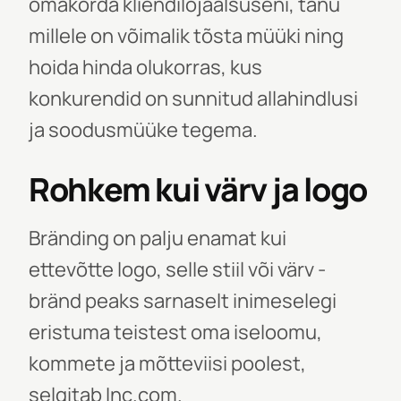
omakorda kliendilojaalsuseni, tänu
millele on võimalik tõsta müüki ning
hoida hinda olukorras, kus
konkurendid on sunnitud allahindlusi
ja soodusmüüke tegema.
Rohkem kui värv ja logo
Bränding
on palju enamat kui
ettevõtte logo, selle stiil või värv -
bränd peaks sarnaselt inimeselegi
eristuma teistest oma iseloomu,
kommete ja mõtteviisi poolest,
selgitab Inc.com.