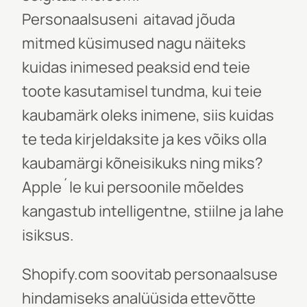
Personaalsuseni
aitavad jõuda
mitmed küsimused nagu näiteks
kuidas inimesed peaksid end teie
toote kasutamisel tundma, kui teie
kaubamärk oleks inimene, siis kuidas
te teda kirjeldaksite ja kes võiks olla
kaubamärgi kõneisikuks ning miks?
Apple´le kui persoonile mõeldes
kangastub intelligentne, stiilne ja lahe
isiksus.
Shopify.com soovitab personaalsuse
hindamiseks analüüsida ettevõtte