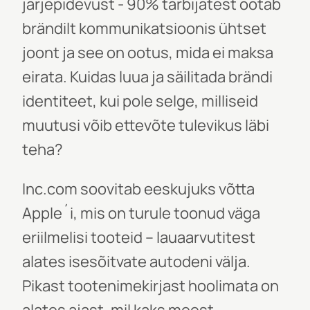
järjepidevust - 90% tarbijatest ootab
brändilt kommunikatsioonis ühtset
joont ja see on ootus, mida ei maksa
eirata. Kuidas luua ja säilitada brändi
identiteet, kui pole selge, milliseid
muutusi võib ettevõte tulevikus läbi
teha?
Inc.com soovitab eeskujuks võtta
Apple´i, mis on turule toonud väga
eriilmelisi tooteid – lauaarvutitest
alates isesõitvate autodeni välja.
Pikast tootenimekirjast hoolimata on