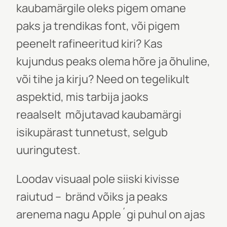
kaubamärgile oleks pigem omane
paks ja trendikas font, või pigem
peenelt rafineeritud kiri? Kas
kujundus peaks olema hõre ja õhuline,
või tihe ja kirju? Need on tegelikult
aspektid, mis tarbija jaoks
reaalselt
mõjutavad kaubamärgi
isikupärast tunnetust, selgub
uuringutest.
Loodav visuaal pole siiski kivisse
raiutud –
bränd võiks ja peaks
arenema nagu Apple´gi puhul on ajas