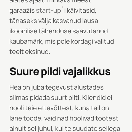
alates ajast, mil kaks meest
garaažis
start-up
´i käivitasid,
tänaseks välja kasvanud lausa
ikoonilise tähenduse saavutanud
kaubamärk, mis pole kordagi valitud
teelt eksinud.
Suure pildi vajalikkus
Hea on juba tegevust alustades
silmas pidada suurt pilti. Kliendid ei
hooli teie ettevõttest, kuna teil on
lahe toode, vaid nad hoolivad tootest
ainult sel juhul, kui te suudate sellega