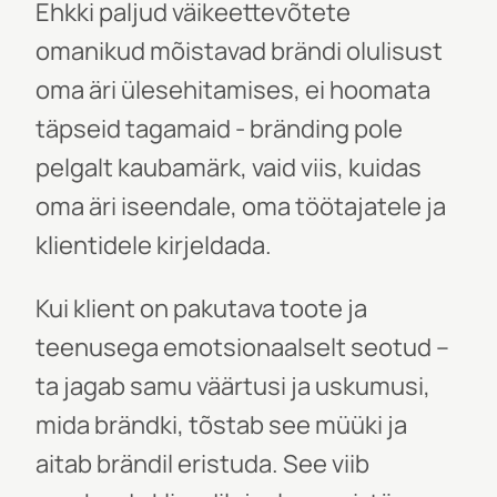
Ehkki paljud väikeettevõtete
omanikud mõistavad brändi olulisust
oma äri ülesehitamises, ei hoomata
täpseid tagamaid -
bränding
pole
pelgalt kaubamärk, vaid viis, kuidas
oma äri iseendale, oma töötajatele ja
klientidele kirjeldada.
Kui klient on pakutava toote ja
teenusega emotsionaalselt seotud –
ta jagab samu väärtusi ja uskumusi,
mida brändki, tõstab see müüki ja
aitab brändil eristuda. See viib