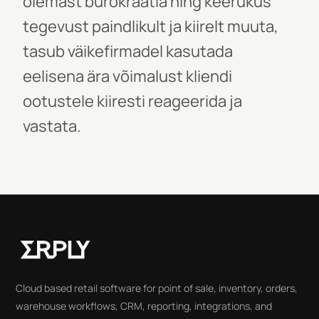
olemast bürokraatia ning keerukus
tegevust paindlikult ja kiirelt muuta,
tasub väikefirmadel kasutada
eelisena ära võimalust kliendi
ootustele kiiresti reageerida ja
vastata.
Cloud based retail software for point of sale, inventory, orders,
warehouse workflows, CRM, reporting, integrations, and