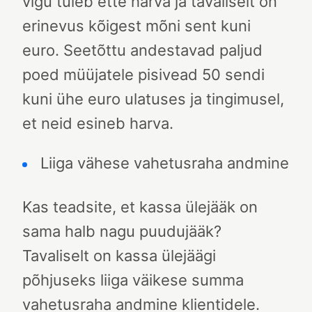
vigu tuleb ette harva ja tavaliselt on
erinevus kõigest mõni sent kuni
euro. Seetõttu andestavad paljud
poed müüjatele pisivead 50 sendi
kuni ühe euro ulatuses ja tingimusel,
et neid esineb harva.
Liiga vähese vahetusraha andmine
Kas teadsite, et kassa ülejääk on
sama halb nagu puudujääk?
Tavaliselt on kassa ülejäägi
põhjuseks liiga väikese summa
vahetusraha andmine klientidele.