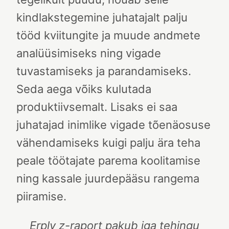
kindlakstegemine juhatajalt palju
tööd kviitungite ja muude andmete
analüüsimiseks ning vigade
tuvastamiseks ja parandamiseks.
Seda aega võiks kulutada
produktiivsemalt. Lisaks ei saa
juhatajad inimlike vigade tõenäosuse
vähendamiseks kuigi palju ära teha
peale töötajate parema koolitamise
ning kassale juurdepääsu rangema
piiramise.
Erply z-raport pakub iga tehingu