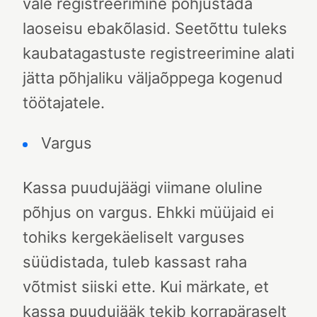
vale registreerimine põhjustada
laoseisu ebakõlasid. Seetõttu tuleks
kaubatagastuste registreerimine alati
jätta põhjaliku väljaõppega kogenud
töötajatele.
Vargus
Kassa puudujäägi viimane oluline
põhjus on vargus.
Ehkki müüjaid ei
tohiks kergekäeliselt varguses
süüdistada, tuleb kassast raha
võtmist siiski ette. Kui märkate, et
kassa puudujääk tekib korrapäraselt