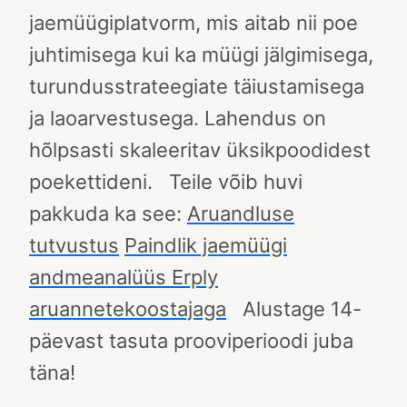
jaemüügiplatvorm, mis aitab nii poe
juhtimisega kui ka müügi jälgimisega,
turundusstrateegiate täiustamisega
ja laoarvestusega. Lahendus on
hõlpsasti skaleeritav üksikpoodidest
poekettideni.
Teile võib huvi
pakkuda ka see:
Aruandluse
tutvustus
Paindlik jaemüügi
andmeanalüüs Erply
aruannetekoostajaga
Alustage 14-
päevast tasuta prooviperioodi juba
täna!