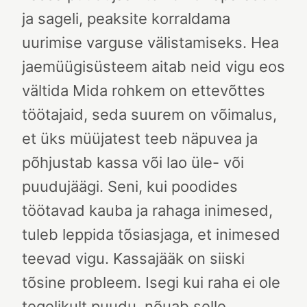
ja sageli, peaksite korraldama
uurimise varguse välistamiseks.
Hea
jaemüügisüsteem aitab neid vigu eos
vältida
Mida rohkem on ettevõttes
töötajaid, seda suurem on võimalus,
et üks müüjatest teeb näpuvea ja
põhjustab kassa või lao üle- või
puudujäägi. Seni, kui poodides
töötavad kauba ja rahaga inimesed,
tuleb leppida tõsiasjaga, et inimesed
teevad vigu.
Kassajääk on siiski
tõsine probleem. Isegi kui raha ei ole
tegelikult puudu, nõuab selle