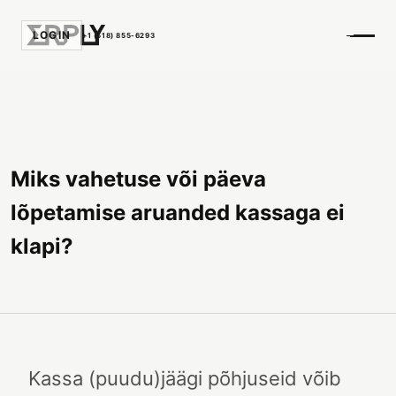
LOGIN
+1 (518) 855-6293
Miks vahetuse või päeva
lõpetamise aruanded kassaga ei
klapi?
Kassa (puudu)jäägi põhjuseid võib