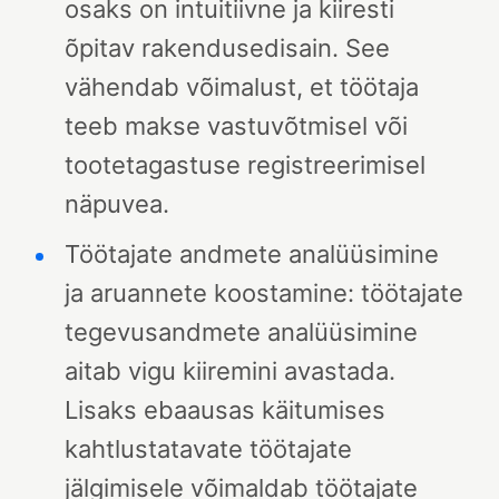
osaks on intuitiivne ja kiiresti
õpitav rakendusedisain. See
vähendab võimalust, et töötaja
teeb makse vastuvõtmisel või
tootetagastuse registreerimisel
näpuvea.
Töötajate andmete analüüsimine
ja aruannete koostamine: töötajate
tegevusandmete analüüsimine
aitab vigu kiiremini avastada.
Lisaks ebaausas käitumises
kahtlustatavate töötajate
jälgimisele võimaldab töötajate