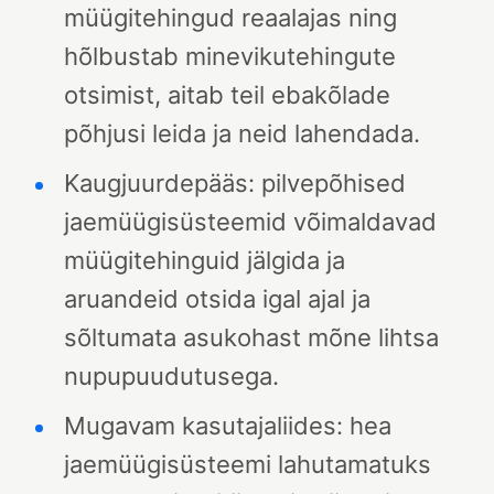
müügitehingud reaalajas ning
hõlbustab minevikutehingute
otsimist, aitab teil ebakõlade
põhjusi leida ja neid lahendada.
Kaugjuurdepääs: pilvepõhised
jaemüügisüsteemid võimaldavad
müügitehinguid jälgida ja
aruandeid otsida igal ajal ja
sõltumata asukohast mõne lihtsa
nupupuudutusega.
Mugavam kasutajaliides: hea
jaemüügisüsteemi lahutamatuks