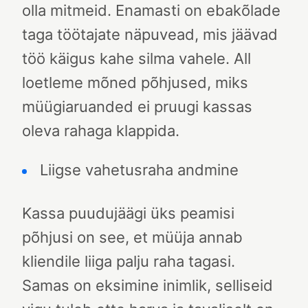
olla mitmeid. Enamasti on ebakõlade
taga töötajate näpuvead, mis jäävad
töö käigus kahe silma vahele.
All
loetleme mõned põhjused, miks
müügiaruanded ei pruugi kassas
oleva rahaga klappida.
Liigse vahetusraha andmine
Kassa puudujäägi üks peamisi
põhjusi on see, et müüja annab
kliendile liiga palju raha tagasi.
Samas on eksimine inimlik, selliseid