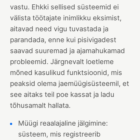
vastu. Ehkki sellised süsteemid ei
välista töötajate inimlikku eksimist,
aitavad need vigu tuvastada ja
parandada, enne kui pisivigadest
saavad suuremad ja ajamahukamad
probleemid.
Järgnevalt loetleme
mõned kasulikud funktsioonid, mis
peaksid olema jaemüügisüsteemil, et
see aitaks teil poe kassat ja ladu
tõhusamalt hallata.
Müügi reaalajaline jälgimine:
süsteem, mis registreerib