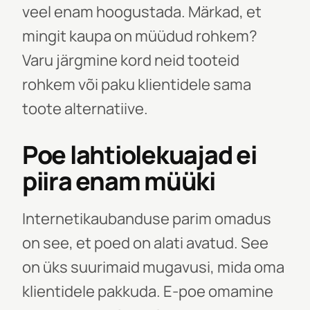
veel enam hoogustada. Märkad, et
mingit kaupa on müüdud rohkem?
Varu järgmine kord neid tooteid
rohkem või paku klientidele sama
toote alternatiive.
Poe lahtiolekuajad ei
piira enam müüki
Internetikaubanduse parim omadus
on see, et poed on alati avatud. See
on üks suurimaid mugavusi, mida oma
klientidele pakkuda. E-poe omamine