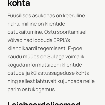
kohta
Füüsilises asukohas on keeruline
näha, milline on klientide
ostukäitumine. Ostu sooritamisel
võivad nad loobuda ERPLYs
kliendikaardi tegemisest. E-poe
kaudu müües on Sul aga võimalik
koguda informatsiooni klientide
ostude ja külastussageduse kohta
ning sellest lähtuvalt kujundada neile
parim ostukogemus.
Laiahaardelisemad