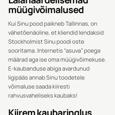
müügivõimalused
Kui Sinu pood paikneb Tallinnas, on
vähetõenäoline, et kliendid lendaksid
Stockholmist Sinu poodi oste
sooritama. Internetis “asuva” poega
määrad aga ise oma müügivõimekuse.
E-kaubanduse abiga avardunud
ligipääs annab Sinu toodetele
võimaluse saada kiiresti
rahvusvaheliseks kaubaks!
Kiirem kaubaringlus