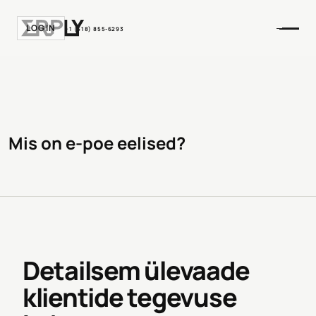
LOGIN
+1 (518) 855-6293
Mis on e-poe eelised?
Detailsem ülevaade
klientide tegevuse