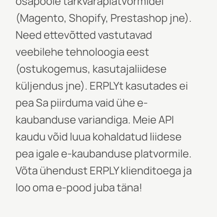
osapoole tarkvaraplatvormidel
(Magento, Shopify, Prestashop jne).
Need ettevõtted vastutavad
veebilehe tehnoloogia eest
(ostukogemus, kasutajaliidese
küljendus jne). ERPLYt kasutades ei
pea Sa piirduma vaid ühe e-
kaubanduse variandiga. Meie API
kaudu võid
luua kohaldatud liidese
pea igale e-kaubanduse platvormile.
Võta ühendust ERPLY klienditoega ja
loo oma e-pood juba täna!