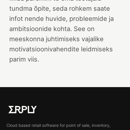
tundma õpite, seda rohkem saate
infot nende huvide, probleemide ja
ambitsioonide kohta. See on
meeskonna juhtimiseks vajalike
motivatsioonivahendite leidmiseks
parim viis.
Cloud based retail software for point of sale, inventory,