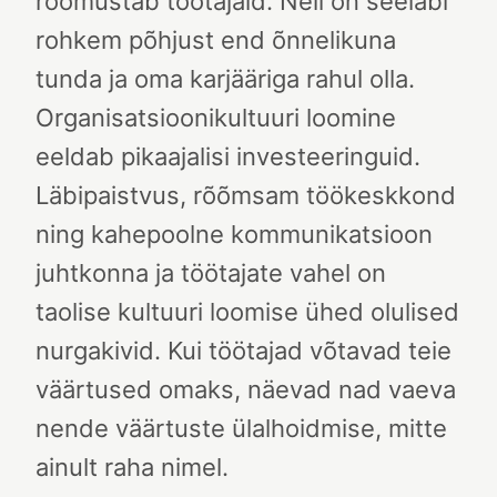
rõõmustab töötajaid. Neil on seeläbi
rohkem põhjust end õnnelikuna
tunda ja oma karjääriga rahul olla.
Organisatsioonikultuuri loomine
eeldab pikaajalisi investeeringuid.
Läbipaistvus, rõõmsam töökeskkond
ning kahepoolne kommunikatsioon
juhtkonna ja töötajate vahel on
taolise kultuuri loomise ühed olulised
nurgakivid. Kui töötajad võtavad teie
väärtused omaks, näevad nad vaeva
nende väärtuste ülalhoidmise, mitte
ainult raha nimel.