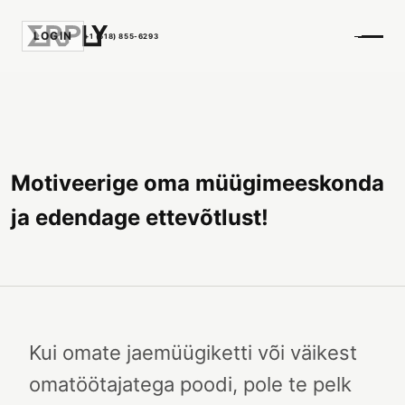
LOGIN
+1 (518) 855-6293
Motiveerige oma müügimeeskonda
ja edendage ettevõtlust!
Kui omate jaemüügiketti või väikest
omatöötajatega poodi, pole te pelk