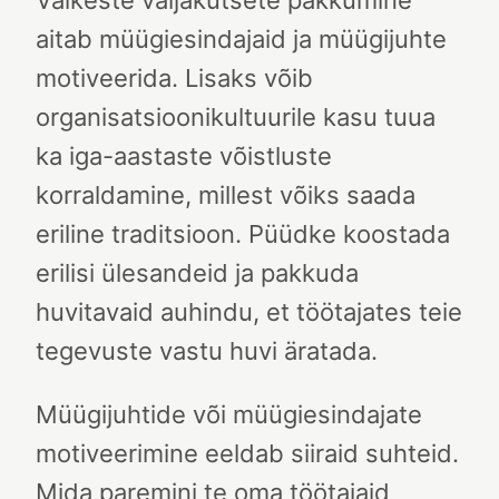
Väikeste väljakutsete pakkumine
aitab müügiesindajaid ja müügijuhte
motiveerida. Lisaks võib
organisatsioonikultuurile kasu tuua
ka iga-aastaste võistluste
korraldamine, millest võiks saada
eriline traditsioon. Püüdke koostada
erilisi ülesandeid ja pakkuda
huvitavaid auhindu, et töötajates teie
tegevuste vastu huvi äratada.
Müügijuhtide või müügiesindajate
motiveerimine eeldab siiraid suhteid.
Mida paremini te oma töötajaid