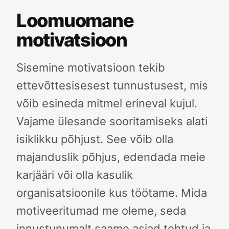
Loomuomane
motivatsioon
Sisemine motivatsioon tekib
ettevõttesisesest tunnustusest, mis
võib esineda mitmel erineval kujul.
Vajame ülesande sooritamiseks alati
isiklikku põhjust. See võib olla
majanduslik põhjus, edendada meie
karjääri või olla kasulik
organisatsioonile kus töötame. Mida
motiveeritumad me oleme, seda
innustunumalt saame asjad tehtud ja