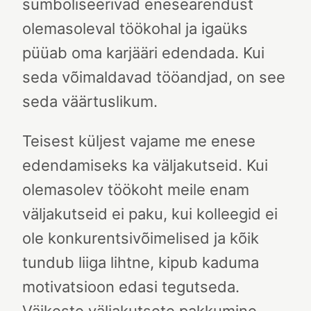
sümboliseerivad enesearendust
olemasoleval töökohal ja igaüks
püüab oma karjääri edendada. Kui
seda võimaldavad tööandjad, on see
seda väärtuslikum.
Teisest küljest vajame me enese
edendamiseks ka väljakutseid. Kui
olemasolev töökoht meile enam
väljakutseid ei paku, kui kolleegid ei
ole konkurentsivõimelised ja kõik
tundub liiga lihtne, kipub kaduma
motivatsioon edasi tegutseda.