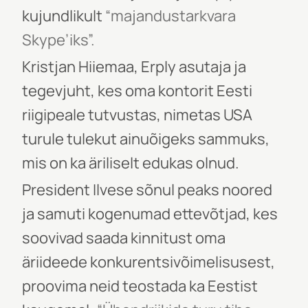
kujundlikult
“majandustarkvara
Skype’iks”.
Kristjan Hiiemaa, Erply asutaja ja
tegevjuht, kes oma kontorit Eesti
riigipeale tutvustas, nimetas USA
turule tulekut ainuõigeks sammuks,
mis on ka äriliselt edukas olnud.
President Ilvese sõnul peaks noored
ja samuti kogenumad ettevõtjad, kes
soovivad saada kinnitust oma
äriideede konkurentsivõimelisusest,
proovima neid teostada ka Eestist