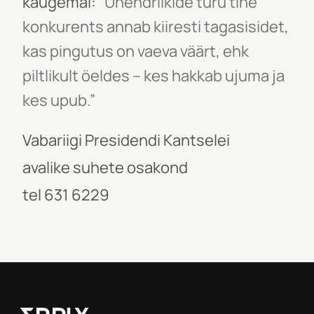
kaugemal:
“Ühendriikide turu tihe
konkurents annab kiiresti tagasisidet,
kas pingutus on vaeva väärt, ehk
piltlikult öeldes – kes hakkab ujuma ja
kes upub.”
Vabariigi Presidendi Kantselei
avalike suhete osakond
tel 631 6229