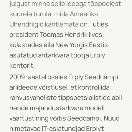
julgust minna selle ideega tõepoolest
suurele turule, mida Ameerika
Ühendriigid kahtlemata on,”
ütles
president Toomas Hendrik Ilves,
külastades eile New Yorgis Eestis
asutatud äritarkvara tootja Erply
kontorit.
2009. aastal osales Erply Seedcampi
äriideede võistlusel, et kontrollida
rahvusvaheliste tippspetsialistide abil
nende majandustarkvara mudeli
väärtust ning võitis Seedcampi. Nüüd
nimetavad IT-asjatundjad Erplyt