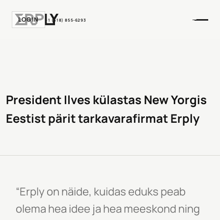
LOGIN
+1 (518) 855-6293
President Ilves külastas New Yorgis
Eestist pärit tarkavarafirmat Erply
“Erply on näide, kuidas eduks peab
olema hea idee ja hea meeskond ning