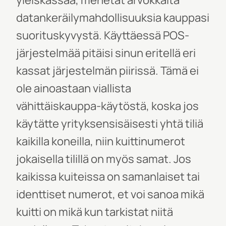
yleiskassaa, menetät arvokkaita
datankeräilymahdollisuuksia kauppasi
suorituskyvystä.
Käyttäessä POS-
järjestelmää pitäisi sinun eritellä eri
kassat järjestelmän piirissä.
Tämä ei
ole ainoastaan viallista
vähittäiskauppa-käytöstä
, koska jos
käytätte yrityksensisäisesti yhtä tiliä
kaikilla koneilla, niin kuittinumerot
jokaisella tilillä on myös samat. Jos
kaikissa kuiteissa on samanlaiset tai
identtiset numerot, et voi sanoa mikä
kuitti on mikä
kun tarkistat niitä