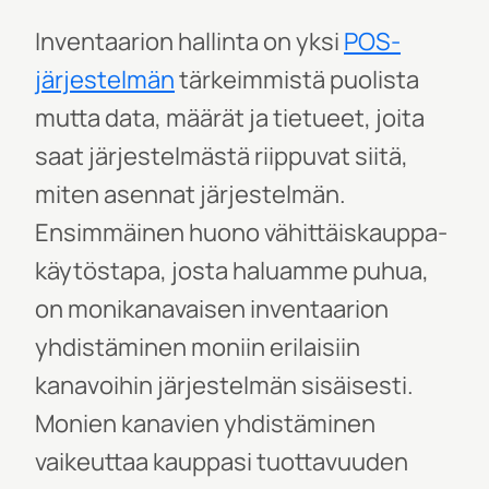
Inventaarion hallinta on yksi
POS-
järjestelmän
tärkeimmist
ä puolista
mutta data
, määrät
ja tietueet, joita
saat järjestelmästä riippuvat siitä,
miten asennat järjestelmän.
Ensimmäinen huono
vähittäiskauppa-
käytöstapa
, josta haluamme puhua,
on monikanavaisen inventaarion
yhdistäminen moniin erilaisiin
kanavoihin järjestelmän sisäisesti.
Monien kanavien yhdistäminen
vaikeuttaa kauppasi tuottavuuden