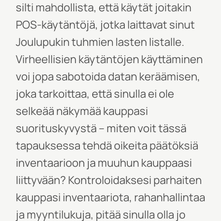
silti mahdollista, että käytät joitakin
POS-käytäntöjä, jotka laittavat sinut
Joulupukin tuhmien lasten listalle.
Virheellisien käytäntöjen käyttäminen
voi jopa sabotoida datan keräämisen,
joka tarkoittaa, että sinulla ei ole
selkeää näkymää kau
ppasi
suorituskyvystä
– miten voit tässä
tapauksessa tehdä oikeita päätöksiä
inventaarioon ja muuhun kauppaasi
liittyvään? Kontroloidaksesi parhaiten
kauppasi inventaariota, rahanhallintaa
ja myyntilukuja, pitää sinulla olla jo