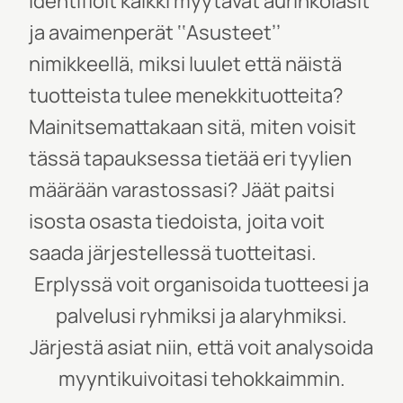
identifioit kaikki myytävät aurinkolasit
ja avaimenperät ‘‘Asusteet’’
nimikkeellä, miksi luulet että näistä
tuotteista tulee menekkituotteita?
Mainitsemattakaan sitä, miten voisit
tässä tapauksess
a tietää eri tyylien
määrään varastossasi? Jäät paitsi
isosta osasta tiedoista, joita voit
saada järjestellessä tuotteitasi.
Erplyssä voit organisoida tuotteesi ja
palvelusi ryhmiksi ja alaryhmiksi.
Järjestä asiat niin, että voit analysoida
myyntikuivoita
si tehokkaimmin.