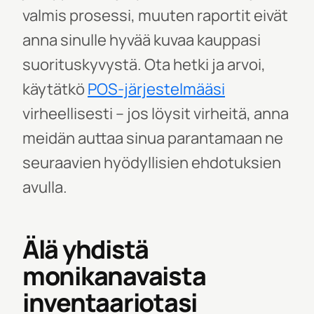
valmis prosessi, muuten
raportit eivät
anna sinulle
hyvää kuvaa kauppasi
suorituskyvystä
. Ota hetki ja arvoi,
käytätkö
POS-järjestelmääsi
virheellisesti – jos löysit virheitä, anna
meidän auttaa sinua parantamaan ne
seuraavien hyödyllisien ehdotuksien
avulla.
Älä yhdistä
monikanavaista
inventaariotasi