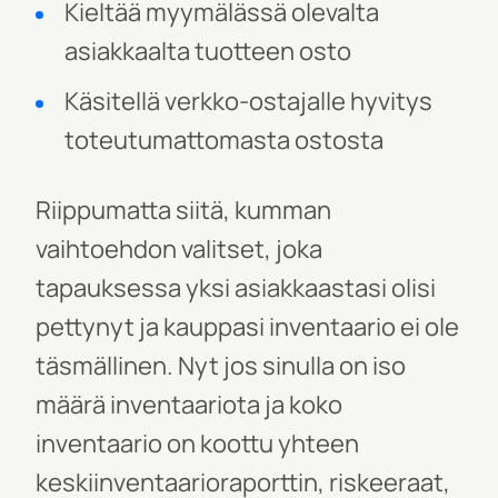
Kieltää myymälässä olevalta
asiakkaalta tuotteen osto
Käsitellä verkko-ostajalle hyvitys
toteutumattomasta ostosta
Riippumatta siitä, kumman
vaihtoehdon valitset, joka
tapauksessa yksi asiakkaastasi olisi
pettynyt ja kauppasi inventaario ei ole
täsmällinen. Nyt jos sinulla on iso
määrä inventaariota ja koko
inventaario on koottu yhteen
keskiinventaarioraport
tin, riskeeraat,