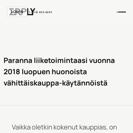
LOGIN
+1 (518) 855-6293
Paranna liiketoimintaasi vuonna
2018 luopuen huonoista
vähittäiskauppa-käytännöistä
Vaikka oletkin kokenut kauppias, on