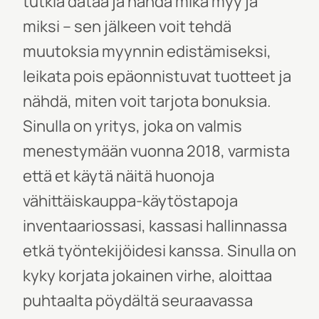
tutkia dataa ja nähdä mikä myy ja
miksi – sen jälkeen voit tehdä
muutoksia myynnin edistämiseksi,
leikata pois epäonnistuvat tuotteet ja
nähdä, miten voit tarjot
a bonuksia.
Sinulla on yritys, joka on valmis
menestymään vuonna 2018, varmista
että et käytä näitä huonoja
vähittäiskauppa-käytöstapoja
inventaariossasi, kassasi hallinnassa
etkä työntekijöidesi kanssa.
Sinulla on
kyky korjata jokainen virhe, aloittaa
puhtaalta pöydältä seuraavassa