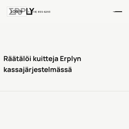
LOGIN
+1 (518) 855-6293
Räätälöi kuitteja Erplyn
kassajärjestelmässä