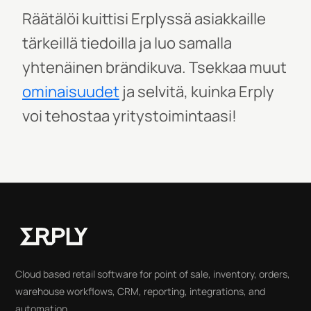
Räätälöi kuittisi Erplyssä asiakkaille
tärkeillä tiedoilla ja luo samalla
yhtenäinen brändikuva. Tsekkaa muut
ominaisuudet
ja selvitä, kuinka Erply
voi tehostaa yritystoimintaasi!
Cloud based retail software for point of sale, inventory, orders,
warehouse workflows, CRM, reporting, integrations, and
automation.