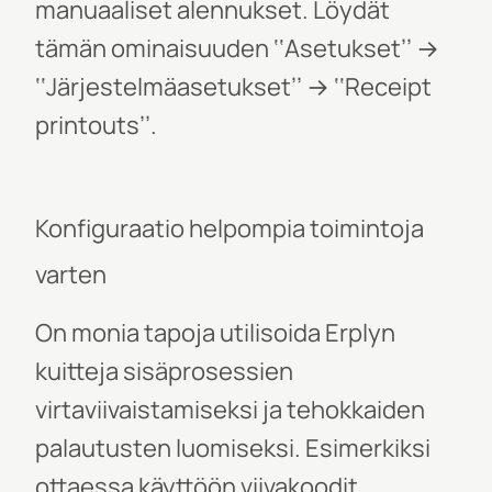
manuaaliset alennukset. Löydät
tämän ominaisuuden ‘‘Asetukset’’ →
‘‘Järjestelmäasetukset’’ → ‘‘Receipt
printouts’’.
Konfiguraatio helpompia toimintoja
varten
On monia tapoja utilisoida Erplyn
kuitteja sisäprosessien
virtaviivaistamiseksi ja tehokkaiden
palautusten luomiseksi. Esimerkiksi
ottaessa käyttöön viivakoodit,